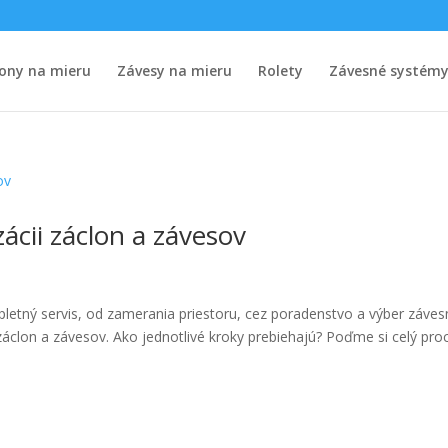
ony na mieru
Závesy na mieru
Rolety
Závesné systém
ácii záclon a závesov
pletný servis, od zamerania priestoru, cez poradenstvo a výber záve
clon a závesov. Ako jednotlivé kroky prebiehajú? Poďme si celý pro