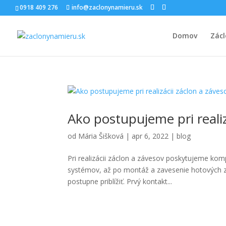
0918 409 276
info@zaclonynamieru.sk
Domov
Zácl
Ako postupujeme pri realiz
od
Mária Šišková
|
apr 6, 2022
|
blog
Pri realizácii záclon a závesov poskytujeme kom
systémov, až po montáž a zavesenie hotových zá
postupne priblížiť. Prvý kontakt...