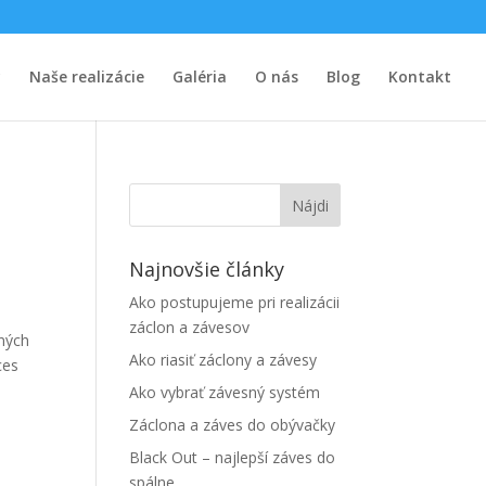
y
Naše realizácie
Galéria
O nás
Blog
Kontakt
Najnovšie články
Ako postupujeme pri realizácii
záclon a závesov
sných
Ako riasiť záclony a závesy
ces
Ako vybrať závesný systém
Záclona a záves do obývačky
Black Out – najlepší záves do
spálne