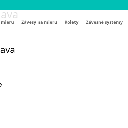
nava
 mieru
Závesy na mieru
Rolety
Závesné systémy
nava
sy