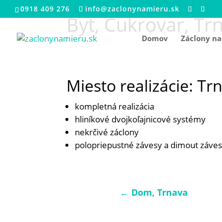
0918 409 276
info@zaclonynamieru.sk
Byt, Cukrovar, Tr
Domov
Záclony na
Miesto realizácie: Tr
kompletná realizácia
hliníkové dvojkoľajnicové systémy
nekrčivé záclony
polopriepustné závesy a dimout záve
←
Dom, Trnava